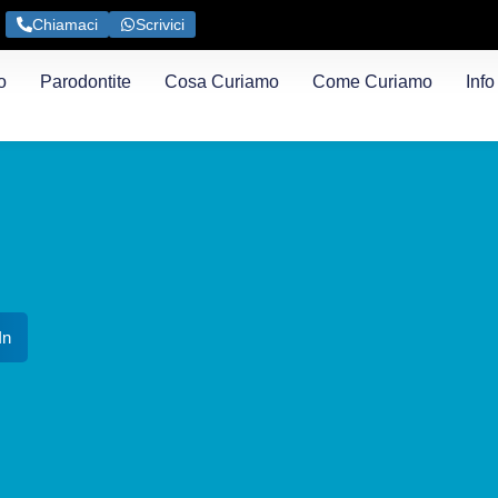
Chiamaci
Scrivici
o
Parodontite
Cosa Curiamo
Come Curiamo
Info
In