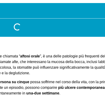
e chiamata “
aftosi orale
”, è una delle patologie più frequenti de
hiamate afte, che interessano la mucosa della bocca, inclusi lab
losa, la stomatite può influenzare significativamente la qualità 
e la deglutizione.
rsona su cinque
possa soffrirne nel corso della vita, con la pr
nte un episodio, possono comparire
più ulcere contemporane
ontaneamente in
una-due settimane
.