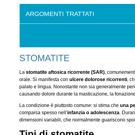
ARGOMENTI TRATTATI
STOMATITE
La
stomatite aftosica ricorrente (SAR)
, comunement
orale. Si manifesta con
ulcere dolorose ricorrenti
, c
palato e lingua. Nonostante non sia generalmente perico
causando dolore durante la masticazione, la fonazione 
La condizione è piuttosto comune: si stima che
una pe
comparsa spesso nell’
infanzia o adolescenza
. Dura
dimensioni variabili, che normalmente guariscono sp
Tipi di stomatite