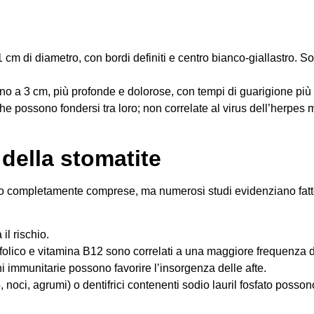
1 cm di diametro, con bordi definiti e centro bianco-giallastro. S
ino a 3 cm, più profonde e dolorose, con tempi di guarigione più 
he possono fondersi tra loro; non correlate al virus dell’herpes m
 della stomatite
 completamente comprese, ma numerosi studi evidenziano fatto
il rischio.
do folico e vitamina B12 sono correlati a una maggiore frequenza d
i immunitarie possono favorire l’insorgenza delle afte.
, noci, agrumi) o dentifrici contenenti sodio lauril fosfato posso