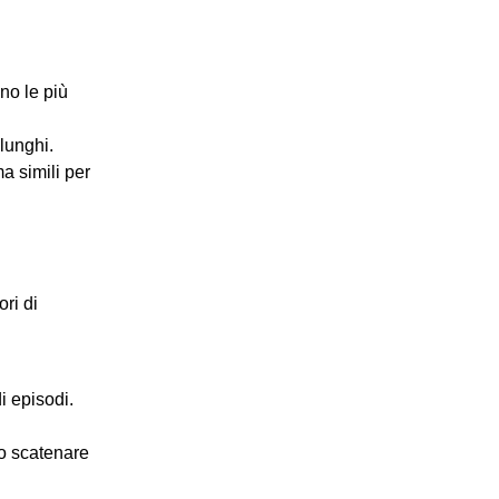
ono le più
lunghi.
a simili per
ri di
i episodi.
no scatenare