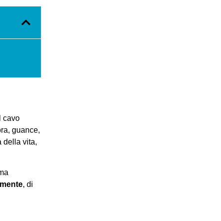
l cavo
bra, guance,
della vita,
ima
amente
, di