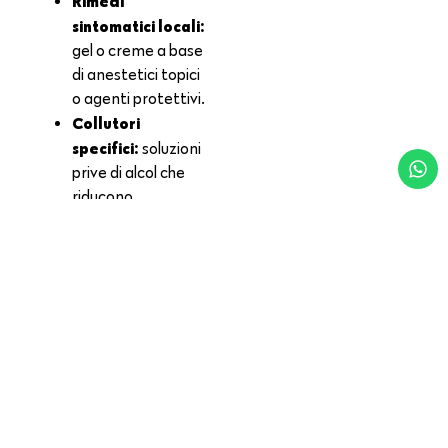
Rimedi
sintomatici locali:
gel o creme a base
di anestetici topici
o agenti protettivi.
Collutori
specifici:
soluzioni
prive di alcol che
riducono
l’infiammazione e
favoriscono la
guarigione.
Gestione dei
fattori
scatenanti:
eliminazione di
alimenti irritanti,
correzione di
apparecchiature