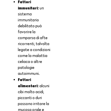
Fattori
immunitari:
un
sistema
immunitario
debilitato può
favorire la
comparsa di afte
ricorrenti, talvolta
legate a condizioni
come la malattia
celiaca o altre
patologie
autoimmuni.
Fattori
alimentari:
alcuni
cibi molto acidi,
piccanti o duri
possono irritare la
mucosa orale e