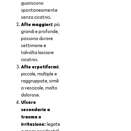
guariscono
spontaneamente
senza cicatrici.
Afte maggiori:
più
grandi e profonde,
possono durare
settimane e
talvolta lasciare
cicatrici.
Afte erpetiformi:
piccole, multiple e
raggruppate, simili
a vescicole, molto
dolorose.
Ulcere
secondarie a
trauma o
irritazione:
legate