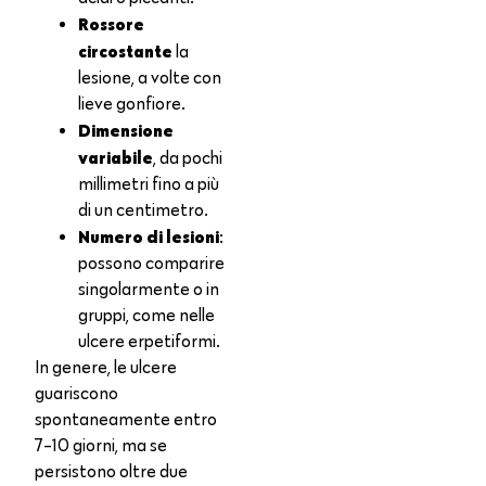
Rossore
circostante
la
lesione, a volte con
lieve gonfiore.
Dimensione
variabile
, da pochi
millimetri fino a più
di un centimetro.
Numero di lesioni
:
possono comparire
singolarmente o in
gruppi, come nelle
ulcere erpetiformi.
In genere, le ulcere
guariscono
spontaneamente entro
7-10 giorni, ma se
persistono oltre due