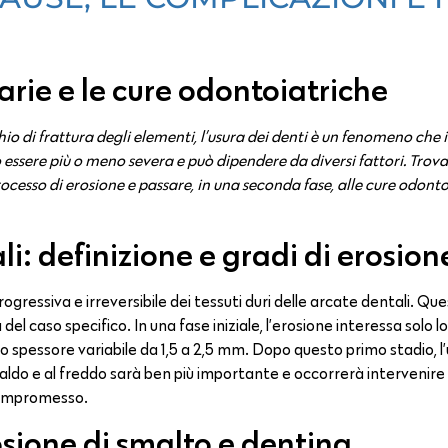
arie e le cure odontoiatriche
chio di frattura degli elementi, l’usura dei denti è un fenomeno che 
 essere più o meno severa e può dipendere da diversi fattori. Trova
rocesso di erosione e passare, in una seconda fase, alle cure odont
li: definizione e gradi di erosion
rogressiva e irreversibile dei tessuti duri delle arcate dentali. Qu
l caso specifico. In una fase iniziale, l’erosione interessa solo l
uno spessore variabile da 1,5 a 2,5 mm. Dopo questo primo stadio, l
 al caldo e al freddo sarà ben più importante e occorrerà intervenire
compromesso.
osione di smalto e dentina