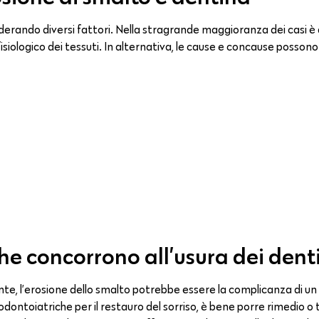
derando diversi fattori. Nella stragrande maggioranza dei casi è
siologico dei tessuti. In alternativa, le cause e concause posson
he concorrono all’usura dei dent
te, l’erosione dello smalto potrebbe essere la complicanza di u
odontoiatriche per il restauro del sorriso, è bene porre rimedio o