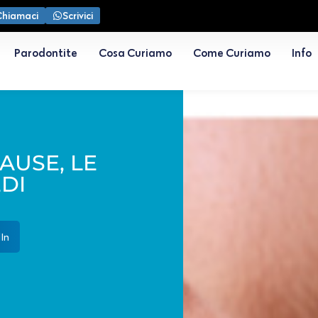
Chiamaci
Scrivici
Parodontite
Cosa Curiamo
Come Curiamo
Info
CAUSE, LE
EDI
In