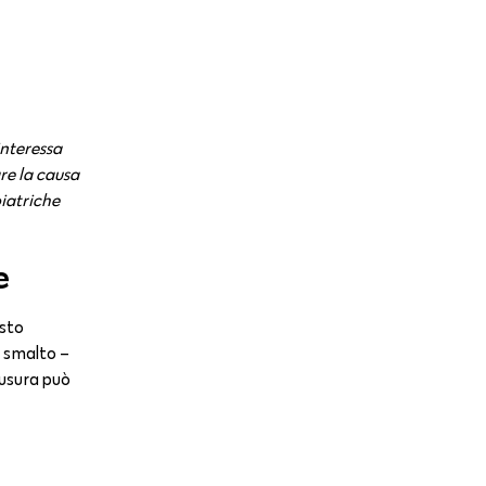
interessa
re la causa
oiatriche
e
esto
o smalto –
’usura può