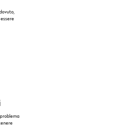
 dovuto,
o essere
i
n problema
 tenere