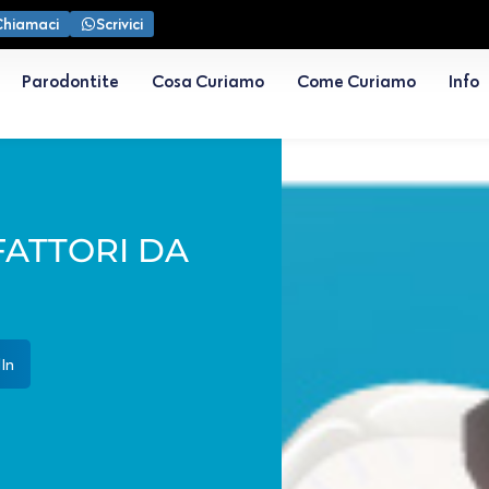
Chiamaci
Scrivici
Parodontite
Cosa Curiamo
Come Curiamo
Info
FATTORI DA
In