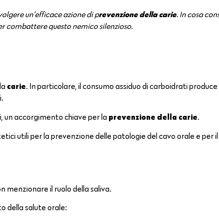
revenzione della carie
olgere un’efficace azione di p
. In cosa con
per combattere questo nemico silenzioso.
carie
lla
. In particolare, il consumo assiduo di carboidrati produce
i.
prevenzione della carie
i, un accorgimento chiave per la
.
tetici utili per la prevenzione delle patologie del cavo orale e per il
 menzionare il ruolo della saliva.
o della salute orale: