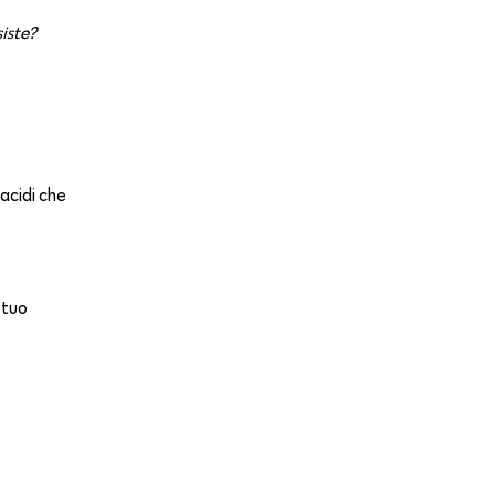
siste?
 acidi che
 tuo