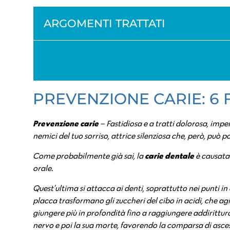
ARGOMENTI TRATTATI
PREVENZIONE CARIE: 6
Prevenzione carie
– Fastidiosa e a tratti dolorosa, imp
nemici del tuo sorriso, attrice silenziosa che, però, può
carie dentale
Come probabilmente già sai, la
è causata 
orale.
Quest’ultima si attacca ai denti, soprattutto nei punti in c
placca trasformano gli zuccheri del cibo in acidi, che agi
giungere più in profondità fino a raggiungere addirittu
nervo e poi la sua morte, favorendo la comparsa di asces