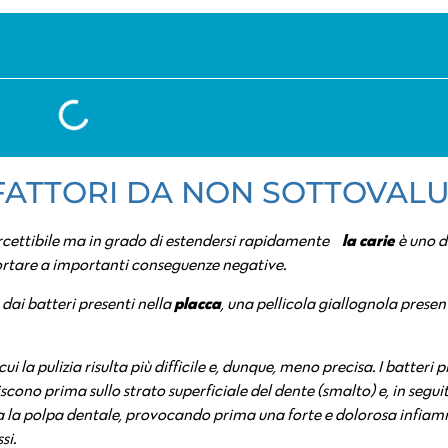
 FATTORI DA NON SOTTOVAL
la carie
ercettibile ma in grado di estendersi rapidamente…
è uno d
 portare a importanti conseguenze negative.
placca
dai batteri presenti nella
, una pellicola giallognola presen
ui la pulizia risulta più difficile e, dunque, meno precisa. I batteri p
scono prima sullo strato superficiale del dente (smalto) e, in segu
ra la polpa dentale, provocando prima una forte e dolorosa infia
si.