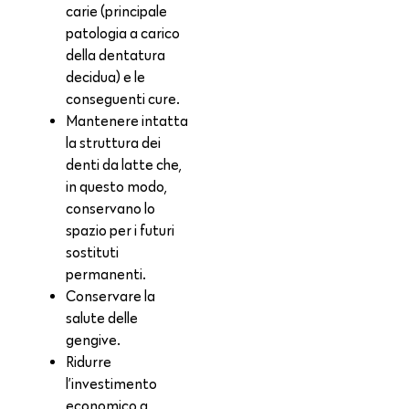
carie (principale
patologia a carico
della dentatura
decidua) e le
conseguenti cure.
Mantenere intatta
la struttura dei
denti da latte che,
in questo modo,
conservano lo
spazio per i futuri
sostituti
permanenti.
Conservare la
salute delle
gengive.
Ridurre
l’investimento
economico a