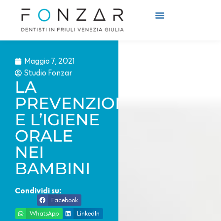
Cosa Curiamo
Come Curiamo
Maggio 7, 2021
Studio Fonzar
LA
PREVENZIONE
E L’IGIENE
ORALE
NEI
BAMBINI
Condividi su:
Facebook
WhatsApp
LinkedIn