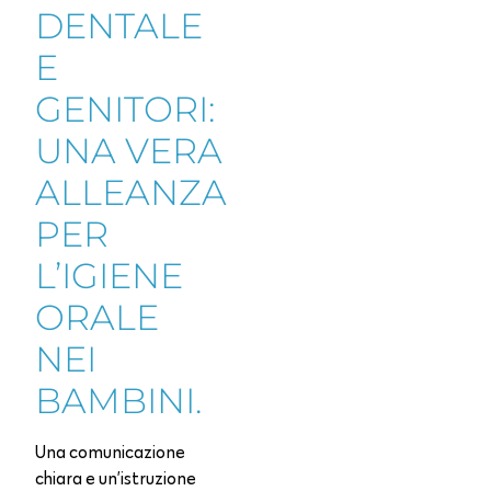
DENTALE
E
GENITORI:
UNA VERA
ALLEANZA
PER
L’IGIENE
ORALE
NEI
BAMBINI.
Una comunicazione
chiara e un’istruzione