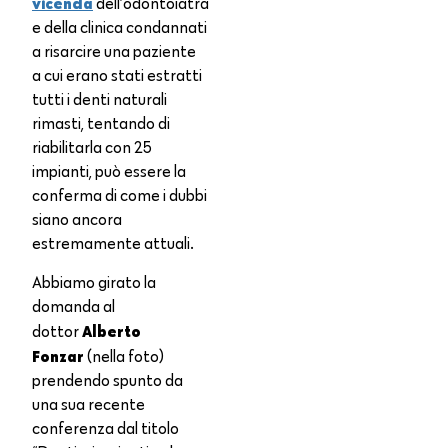
vicenda
dell’odontoiatra
e della clinica condannati
a risarcire una paziente
a cui erano stati estratti
tutti i denti naturali
rimasti, tentando di
riabilitarla con 25
impianti, può essere la
conferma di come i dubbi
siano ancora
estremamente attuali.
Abbiamo girato la
domanda al
Alberto
dottor
Fonzar
(nella foto)
prendendo spunto da
una sua recente
conferenza dal titolo