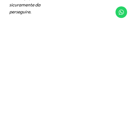
sicuramente da
perseguire.
Dal punto di vista
clinico quali sono gli
elementi da
considerare per
decidere se un dente è
curabile oppure è
meglio estrarlo?
Dipende da quali sono le
patologie che lo
interessano, tenendo
presente che se un dente
è colpito da più problemi
di natura differente il
rischio si moltiplica e
quindi in alcune