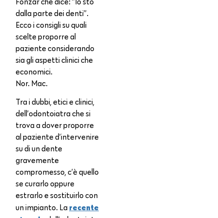
Fonzar che dice: ‘’Io sto
dalla parte dei denti’’.
Ecco i consigli su quali
scelte proporre al
paziente considerando
sia gli aspetti clinici che
economici.
Nor. Mac.
Tra i dubbi, etici e clinici,
dell’odontoiatra che si
trova a dover proporre
al paziente d’intervenire
su di un dente
gravemente
compromesso, c’è quello
se curarlo oppure
estrarlo e sostituirlo con
recente
un impianto. La