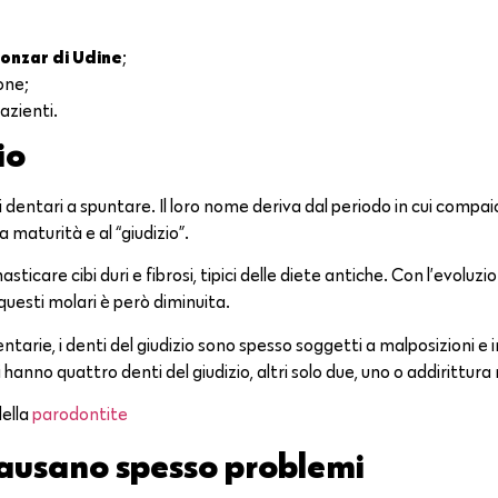
Fonzar di Udine
;
one;
azienti.
io
nti dentari a spuntare. Il loro nome deriva dal periodo in cui compaio
a maturità e al “giudizio”.
are cibi duri e fibrosi, tipici delle diete antiche. Con l’evoluzion
questi molari è però diminuita.
ntarie, i denti del giudizio sono spesso soggetti a malposizioni e i
hanno quattro denti del giudizio, altri solo due, uno o addirittura
della
parodontite
 causano spesso problemi