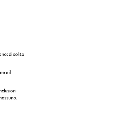
no: di solito
e e il
nclusioni.
 nessuno.