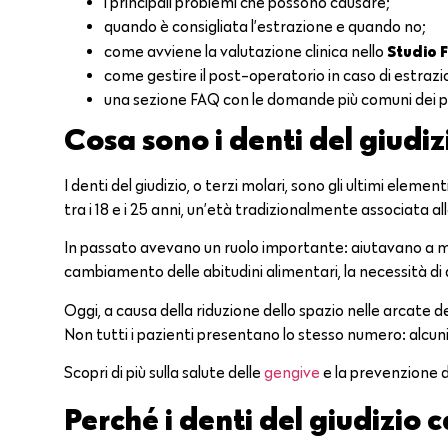
i principali problemi che possono causare;
quando è consigliata l’estrazione e quando no;
Studio 
come avviene la valutazione clinica nello
come gestire il post-operatorio in caso di estrazi
una sezione FAQ con le domande più comuni dei p
Cosa sono i denti del giudiz
I denti del giudizio, o terzi molari, sono gli ultimi eleme
tra i 18 e i 25 anni, un’età tradizionalmente associata all
In passato avevano un ruolo importante: aiutavano a mastic
cambiamento delle abitudini alimentari, la necessità di 
Oggi, a causa della riduzione dello spazio nelle arcate de
Non tutti i pazienti presentano lo stesso numero: alcuni 
Scopri di più sulla salute delle
gengive
e la prevenzione 
Perché i denti del giudizio