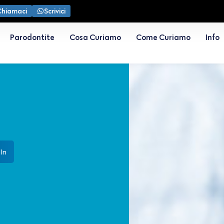
Chiamaci
Scrivici
Parodontite
Cosa Curiamo
Come Curiamo
Info
In