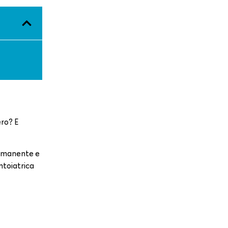
ero? E
permanente e
ntoiatrica