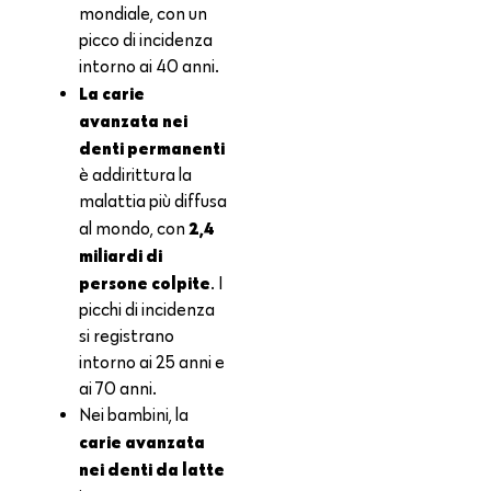
mondiale, con un
picco di incidenza
intorno ai 40 anni.
La carie
avanzata nei
denti permanenti
è addirittura la
malattia più diffusa
2,4
al mondo, con
miliardi di
persone colpite
. I
picchi di incidenza
si registrano
intorno ai 25 anni e
ai 70 anni.
Nei bambini, la
carie avanzata
nei denti da latte