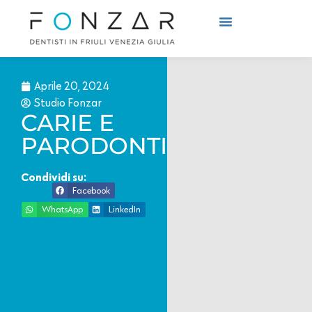
Cosa Curiamo
Come Curiamo
Aprile 20, 2024
Studio Fonzar
CARIE E
PARODONTITE
Condividi su:
Facebook
WhatsApp
LinkedIn