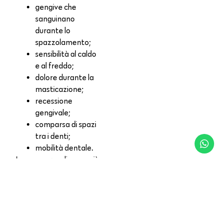
gengive che
sanguinano
durante lo
spazzolamento;
sensibilità al caldo
e al freddo;
dolore durante la
masticazione;
recessione
gengivale;
comparsa di spazi
tra i denti;
mobilità dentale.
La comparsa di uno o più
di questi sintomi richiede
una visita immediata dal
dentista.
L’IMPORTANZA