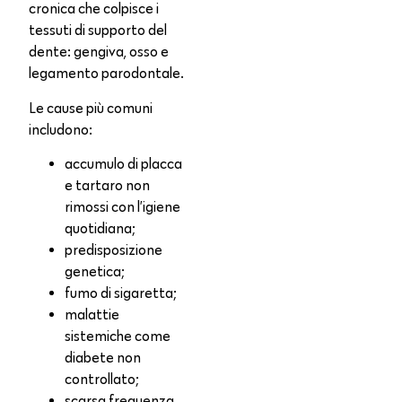
cronica che colpisce i
tessuti di supporto del
dente: gengiva, osso e
legamento parodontale.
Le cause più comuni
includono:
accumulo di placca
e tartaro non
rimossi con l’igiene
quotidiana;
predisposizione
genetica;
fumo di sigaretta;
malattie
sistemiche come
diabete non
controllato;
scarsa frequenza