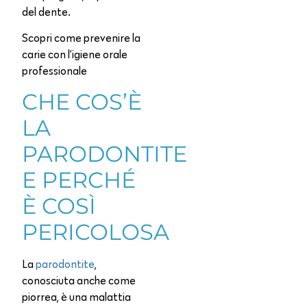
del dente.
Scopri come prevenire la
carie con l’igiene orale
professionale
CHE COS’È
LA
PARODONTITE
E PERCHÉ
È COSÌ
PERICOLOSA
La
parodontite
,
conosciuta anche come
piorrea, è una malattia